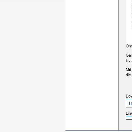
Ohn
Gan
Eve
Mit
die
Do
H
Lin