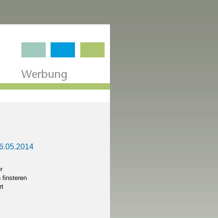
6.05.2014
r
finsteren
rt