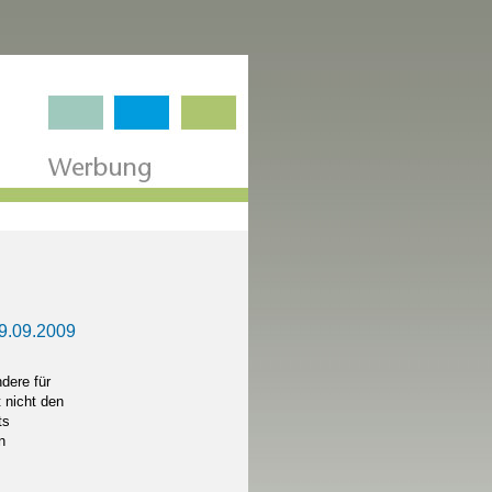
9.09.2009
dere für
 nicht den
ts
n