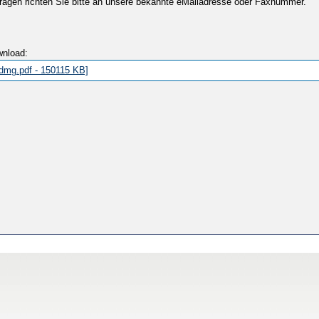
ragen richten Sie bitte an unsere bekannte eMailadresse oder Faxnummer.
wnload:
dmg.pdf - 150115 KB]