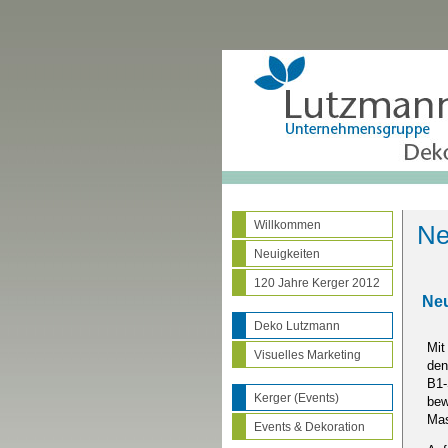
Willkommen
Ne
Neuigkeiten
120 Jahre Kerger 2012
Neu
Deko Lutzmann
Mit
Visuelles Marketing
den
B1-
Kerger (Events)
bew
Mas
Events & Dekoration