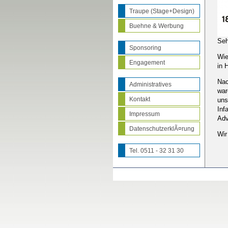
Traupe (Stage+Design)
Buehne & Werbung
Seh
Sponsoring
Wie
Engagement
in 
Nac
Administratives
war
Kontakt
uns
Inf
Impressum
Adv
DatenschutzerklÃ¤rung
Wir
Tel. 0511 - 32 31 30